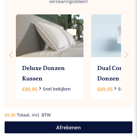
verzwaringsdeken!
Deluxe Donzen
Dual Comfort
Kussen
Donzen Kuss
€
89,95
Snel bekijken
€
69,95
Snel bek
€
0,00
Totaal, incl. BTW
Afrekenen